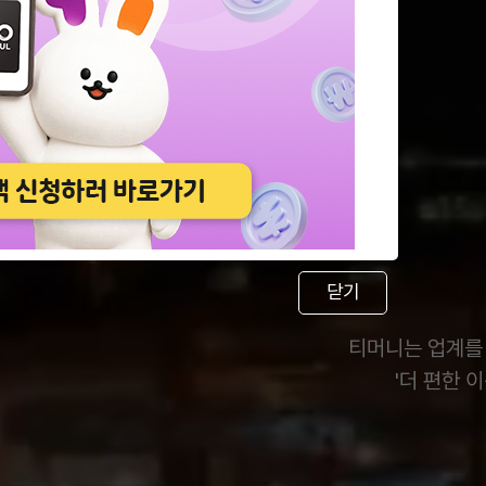
닫기
티머니는 업계를
'더 편한 